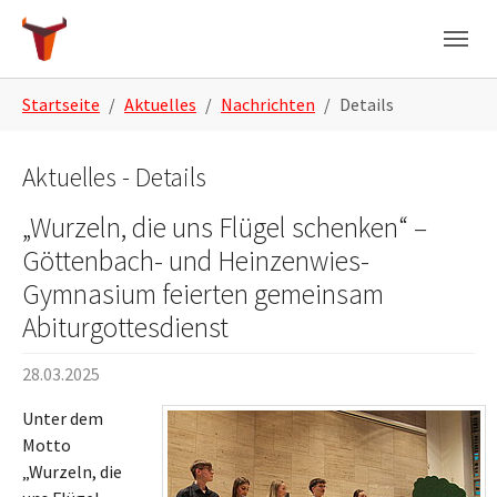
Skip to main navigation
Zum Hauptinhalt springen
Skip to page footer
Sie sind hier:
Startseite
Aktuelles
Nachrichten
Details
Aktuelles - Details
„Wurzeln, die uns Flügel schenken“ –
Göttenbach- und Heinzenwies-
Gymnasium feierten gemeinsam
Abiturgottesdienst
28.03.2025
Unter dem
Motto
„Wurzeln, die