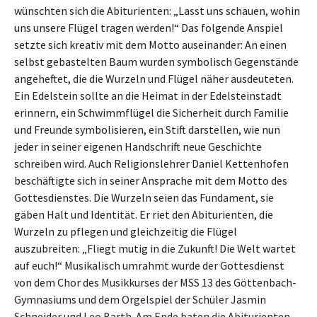
wünschten sich die Abiturienten: „Lasst uns schauen, wohin
uns unsere Flügel tragen werden!“ Das folgende Anspiel
setzte sich kreativ mit dem Motto auseinander: An einen
selbst gebastelten Baum wurden symbolisch Gegenstände
angeheftet, die die Wurzeln und Flügel näher ausdeuteten.
Ein Edelstein sollte an die Heimat in der Edelsteinstadt
erinnern, ein Schwimmflügel die Sicherheit durch Familie
und Freunde symbolisieren, ein Stift darstellen, wie nun
jeder in seiner eigenen Handschrift neue Geschichte
schreiben wird. Auch Religionslehrer Daniel Kettenhofen
beschäftigte sich in seiner Ansprache mit dem Motto des
Gottesdienstes. Die Wurzeln seien das Fundament, sie
gäben Halt und Identität. Er riet den Abiturienten, die
Wurzeln zu pflegen und gleichzeitig die Flügel
auszubreiten: „Fliegt mutig in die Zukunft! Die Welt wartet
auf euch!“ Musikalisch umrahmt wurde der Gottesdienst
von dem Chor des Musikkurses der MSS 13 des Göttenbach-
Gymnasiums und dem Orgelspiel der Schüler Jasmin
Schneider und Leo Barth. Am Ende baten die Abiturienten