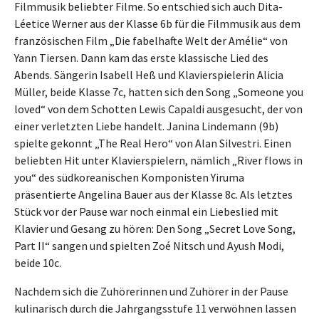
Filmmusik beliebter Filme. So entschied sich auch Dita-
Léetice Werner aus der Klasse 6b für die Filmmusik aus dem
französischen Film „Die fabelhafte Welt der Amélie“ von
Yann Tiersen. Dann kam das erste klassische Lied des
Abends. Sängerin Isabell Heß und Klavierspielerin Alicia
Müller, beide Klasse 7c, hatten sich den Song „Someone you
loved“ von dem Schotten Lewis Capaldi ausgesucht, der von
einer verletzten Liebe handelt. Janina Lindemann (9b)
spielte gekonnt „The Real Hero“ von Alan Silvestri. Einen
beliebten Hit unter Klavierspielern, nämlich „River flows in
you“ des südkoreanischen Komponisten Yiruma
präsentierte Angelina Bauer aus der Klasse 8c. Als letztes
Stück vor der Pause war noch einmal ein Liebeslied mit
Klavier und Gesang zu hören: Den Song „Secret Love Song,
Part II“ sangen und spielten Zoé Nitsch und Ayush Modi,
beide 10c.
Nachdem sich die Zuhörerinnen und Zuhörer in der Pause
kulinarisch durch die Jahrgangsstufe 11 verwöhnen lassen