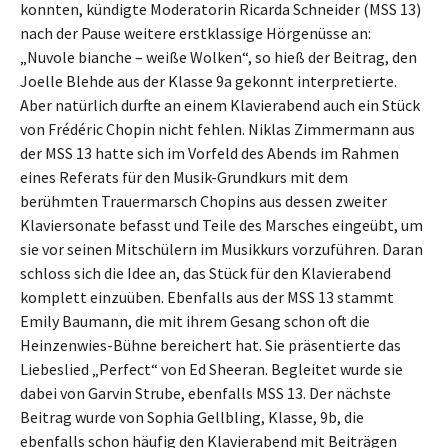
konnten, kündigte Moderatorin Ricarda Schneider (MSS 13)
nach der Pause weitere erstklassige Hörgenüsse an:
„Nuvole bianche – weiße Wolken“, so hieß der Beitrag, den
Joelle Blehde aus der Klasse 9a gekonnt interpretierte.
Aber natürlich durfte an einem Klavierabend auch ein Stück
von Frédéric Chopin nicht fehlen. Niklas Zimmermann aus
der MSS 13 hatte sich im Vorfeld des Abends im Rahmen
eines Referats für den Musik-Grundkurs mit dem
berühmten Trauermarsch Chopins aus dessen zweiter
Klaviersonate befasst und Teile des Marsches eingeübt, um
sie vor seinen Mitschülern im Musikkurs vorzuführen. Daran
schloss sich die Idee an, das Stück für den Klavierabend
komplett einzuüben. Ebenfalls aus der MSS 13 stammt
Emily Baumann, die mit ihrem Gesang schon oft die
Heinzenwies-Bühne bereichert hat. Sie präsentierte das
Liebeslied „Perfect“ von Ed Sheeran. Begleitet wurde sie
dabei von Garvin Strube, ebenfalls MSS 13. Der nächste
Beitrag wurde von Sophia Gellbling, Klasse, 9b, die
ebenfalls schon häufig den Klavierabend mit Beiträgen