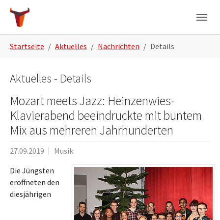
Skip to main navigation
Zum Hauptinhalt springen
Skip to page footer
Sie sind hier:
Startseite
Aktuelles
Nachrichten
Details
Aktuelles - Details
Mozart meets Jazz: Heinzenwies-
Klavierabend beeindruckte mit buntem
Mix aus mehreren Jahrhunderten
27.09.2019
Musik
Die Jüngsten
eröffneten den
diesjährigen