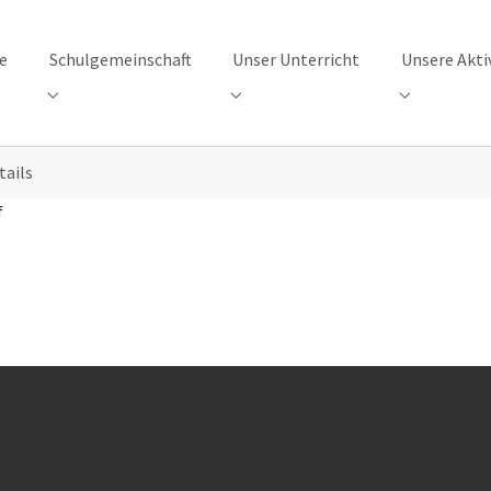
e
Schulgemeinschaft
Unser Unterricht
Unsere Akti
"Unsere Schule"
Submenu for "Schulgemeinschaft"
Submenu for "Unser Unterricht"
Submenu for
tails
f