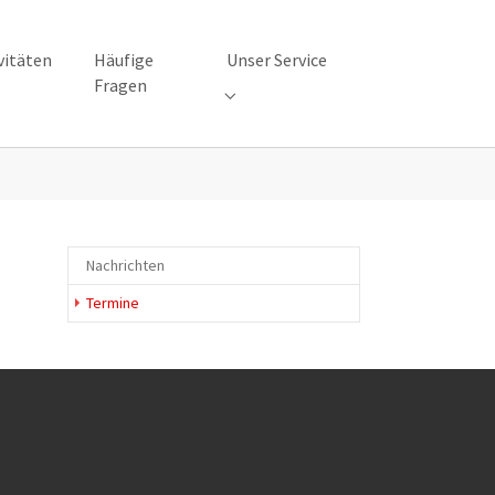
vitäten
Häufige
Unser Service
Fragen
 "Unsere Aktivitäten"
Submenu for "Unser Service"
Nachrichten
Termine