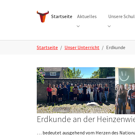
Skip to main navigation
Zum Hauptinhalt springen
Skip to page footer
Startseite
Aktuelles
Unsere Schul
Submenu for "Aktuelles"
Submenu for 
Sie sind hier:
Startseite
Unser Unterricht
Erdkunde
Erdkunde an der Heinzenwies
… bedeutet ausgehend vom Herzen des National