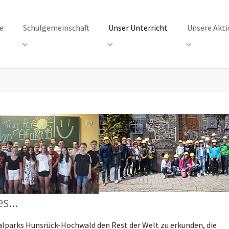
e
Schulgemeinschaft
Unser Unterricht
Unsere Akti
"Unsere Schule"
Submenu for "Schulgemeinschaft"
Submenu for "Unser Unterricht"
Submenu for
...
parks Hunsrück-Hochwald den Rest der Welt zu erkunden, die