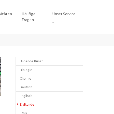
vitäten
Häufige
Unser Service
Fragen
 "Unsere Aktivitäten"
Submenu for "Unser Service"
Bildende Kunst
Biologie
Chemie
Deutsch
Englisch
(current)
Erdkunde
Ethik